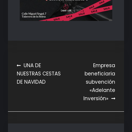
Navegación
UNA DE
Empresa
NUESTRAS CESTAS
beneficiaria
de
DE NAVIDAD
subvención
entradas
«Adelante
Inversión»